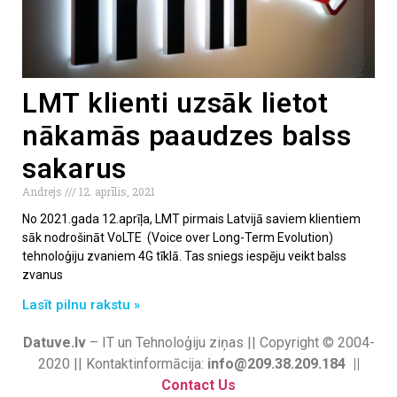
LMT klienti uzsāk lietot
nākamās paaudzes balss
sakarus
Andrejs
12. aprīlis, 2021
No 2021.gada 12.aprīļa, LMT pirmais Latvijā saviem klientiem
sāk nodrošināt VoLTE (Voice over Long-Term Evolution)
tehnoloģiju zvaniem 4G tīklā. Tas sniegs iespēju veikt balss
zvanus
Lasīt pilnu rakstu »
Datuve.lv
– IT un Tehnoloģiju ziņas || Copyright © 2004-
2020 || Kontaktinformācija:
info@209.38.209.184 ||
Contact Us