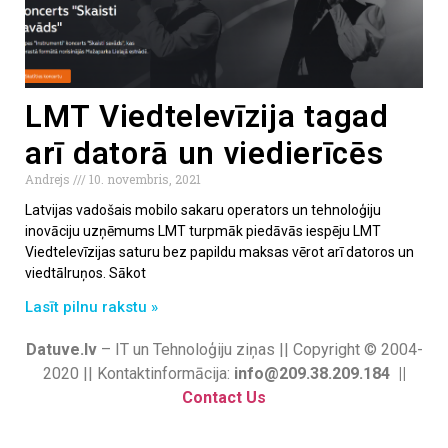
LMT Viedtelevīzija tagad
arī datorā un viedierīcēs
Andrejs
10. novembris, 2021
Latvijas vadošais mobilo sakaru operators un tehnoloģiju
inovāciju uzņēmums LMT turpmāk piedāvās iespēju LMT
Viedtelevīzijas saturu bez papildu maksas vērot arī datoros un
viedtālruņos. Sākot
Lasīt pilnu rakstu »
Datuve.lv
– IT un Tehnoloģiju ziņas || Copyright © 2004-
2020 || Kontaktinformācija:
info@209.38.209.184 ||
Contact Us