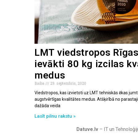
LMT viedstropos Rīgas
ievākti 80 kg izcilas kv
medus
Baiba
29. septembris, 2020
Viedstropos, kas izvietoti uz LMT tehniskās ēkas jumt
augstvērtīgas kvalitātes medus. Atšķirībā no parastaji
dažāda veida
Lasīt pilnu rakstu »
Datuve.lv
– IT un Tehnoloģij