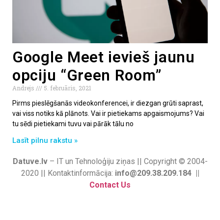
Google Meet ievieš jaunu
opciju “Green Room”
Andrejs
5. februāris, 2021
Pirms pieslēgšanās videokonferencei, ir diezgan grūti saprast,
vai viss notiks kā plānots. Vai ir pietiekams apgaismojums? Vai
tu sēdi pietiekami tuvu vai pārāk tālu no
Lasīt pilnu rakstu »
Datuve.lv
– IT un Tehnoloģiju ziņas || Copyright © 2004-
2020 || Kontaktinformācija:
info@209.38.209.184 ||
Contact Us