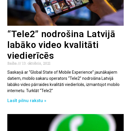
“Tele2” nodrošina Latvijā
labāko video kvalitāti
viedierīcēs
Baiba
13. oktobris, 2021
Saskaņā ar “Global State of Mobile Experience” jaunākajiem
datiem, mobilo sakaru operators “Tele2” nodrošina Latvijā
labāko video pārraides kvalitāti viedierīcēs, izmantojot mobilo
internetu. Turklāt “Tele2”
Lasīt pilnu rakstu »