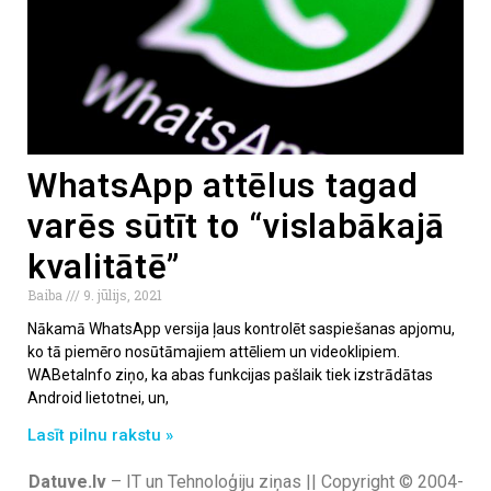
WhatsApp attēlus tagad
varēs sūtīt to “vislabākajā
kvalitātē”
Baiba
9. jūlijs, 2021
Nākamā WhatsApp versija ļaus kontrolēt saspiešanas apjomu,
ko tā piemēro nosūtāmajiem attēliem un videoklipiem.
WABetaInfo ziņo, ka abas funkcijas pašlaik tiek izstrādātas
Android lietotnei, un,
Lasīt pilnu rakstu »
Datuve.lv
– IT un Tehnoloģiju ziņas || Copyright © 2004-