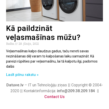
Kā paildzināt
veļasmašīnas mūžu?
Baiba
28. jūnijs, 2021
Veļasmašīnas kalpo daudzus gadus, taču nereti savas
nezināšanas dēļ varam to kalpošanas laiku samazināt. Kā
pareizi rūpēties par veļasmašīnu, lai tā kalpotu ilgi, padomos
dalās
Lasīt pilnu rakstu »
Datuve.lv
– IT un Tehnoloģiju ziņas || Copyright © 2004-
2020 || Kontaktinformācija:
info@209.38.209.184 ||
Contact Us