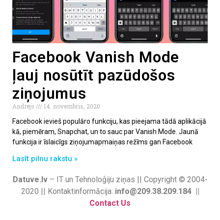
Facebook Vanish Mode
ļauj nosūtīt pazūdošos
ziņojumus
Andrejs
14. novembris, 2020
Facebook ievieš populāro funkciju, kas pieejama tādā aplikācijā
kā, piemēram, Snapchat, un to sauc par Vanish Mode. Jaunā
funkcija ir īslaicīgs ziņojumapmaiņas režīms gan Facebook
Lasīt pilnu rakstu »
Datuve.lv
– IT un Tehnoloģiju ziņas || Copyright © 2004-
2020 || Kontaktinformācija:
info@209.38.209.184 ||
Contact Us