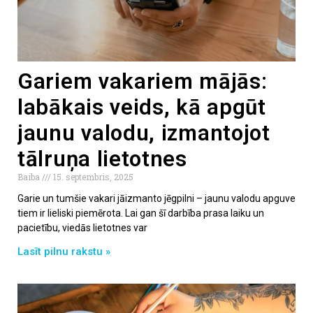
Gariem vakariem mājās:
labākais veids, kā apgūt
jaunu valodu, izmantojot
tālruņa lietotnes
Baiba
15. septembris, 2025
Garie un tumšie vakari jāizmanto jēgpilni – jaunu valodu apguve
tiem ir lieliski piemērota. Lai gan šī darbība prasa laiku un
pacietību, viedās lietotnes var
Lasīt pilnu rakstu »