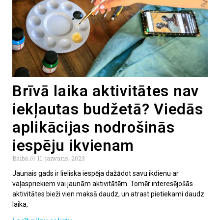
Brīvā laika aktivitātes nav
iekļautas budžetā? Viedās
aplikācijas nodrošinās
iespēju ikvienam
Baiba
11. janvāris, 2023
Jaunais gads ir lieliska iespēja dažādot savu ikdienu ar
vaļaspriekiem vai jaunām aktivitātēm. Tomēr interesējošās
aktivitātes bieži vien maksā daudz, un atrast pietiekami daudz
laika,