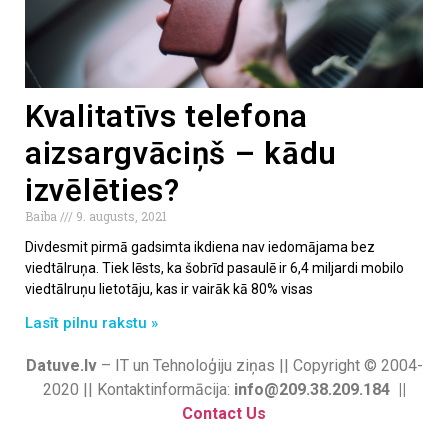
Kvalitatīvs telefona
aizsargvāciņš – kādu
izvēlēties?
Baiba
9. augusts, 2021
Divdesmit pirmā gadsimta ikdiena nav iedomājama bez
viedtālruņa. Tiek lēsts, ka šobrīd pasaulē ir 6,4 miljardi mobilo
viedtālruņu lietotāju, kas ir vairāk kā 80% visas
Lasīt pilnu rakstu »
Datuve.lv
– IT un Tehnoloģiju ziņas || Copyright © 2004-
2020 || Kontaktinformācija:
info@209.38.209.184 ||
Contact Us