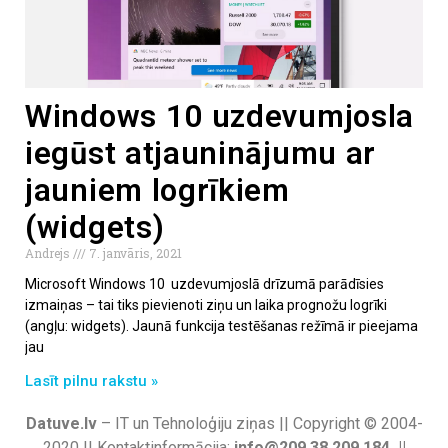
Windows 10 uzdevumjosla
iegūst atjauninājumu ar
jauniem logrīkiem
(widgets)
Andrejs
7. janvāris, 2021
Microsoft Windows 10 uzdevumjoslā drīzumā parādīsies
izmaiņas – tai tiks pievienoti ziņu un laika prognožu logrīki
(angļu: widgets). Jaunā funkcija testēšanas režīmā ir pieejama
jau
Lasīt pilnu rakstu »
Datuve.lv
– IT un Tehnoloģiju ziņas || Copyright © 2004-
2020 || Kontaktinformācija:
info@209.38.209.184 ||