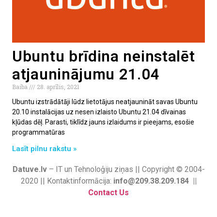
Ubuntu brīdina neinstalēt
atjauninājumu 21.04
Baiba
28. aprīlis, 2021
Ubuntu izstrādātāji lūdz lietotājus neatjaunināt savas Ubuntu
20.10 instalācijas uz nesen izlaisto Ubuntu 21.04 dīvainas
kļūdas dēļ. Parasti, tiklīdz jauns izlaidums ir pieejams, esošie
programmatūras
Lasīt pilnu rakstu »
Datuve.lv
– IT un Tehnoloģiju ziņas || Copyright © 2004-
2020 || Kontaktinformācija:
info@209.38.209.184 ||
Contact Us