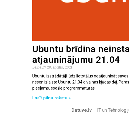
Ubuntu brīdina neinsta
atjauninājumu 21.04
Baiba
28. aprīlis, 2021
Ubuntu izstrādātāji lūdz lietotājus neatjaunināt savas
nesen izlaisto Ubuntu 21.04 dīvainas kļūdas dēļ. Parasti
pieejams, esošie programmatūras
Lasīt pilnu rakstu »
Datuve.lv
– IT un Tehnoloģij