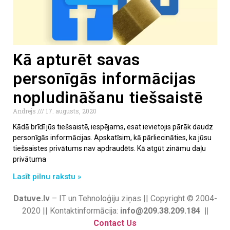
Kā apturēt savas
personīgās informācijas
nopludināšanu tiešsaistē
Andrejs
17. augusts, 2020
Kādā brīdī jūs tiešsaistē, iespējams, esat ievietojis pārāk daudz
personīgās informācijas. Apskatīsim, kā pārliecināties, ka jūsu
tiešsaistes privātums nav apdraudēts. Kā atgūt zināmu daļu
privātuma
Lasīt pilnu rakstu »
Datuve.lv
– IT un Tehnoloģiju ziņas || Copyright © 2004-
2020 || Kontaktinformācija:
info@209.38.209.184 ||
Contact Us