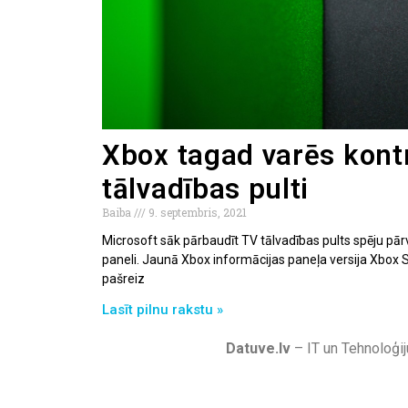
Xbox tagad varēs kontr
tālvadības pulti
Baiba
9. septembris, 2021
Microsoft sāk pārbaudīt TV tālvadības pults spēju pār
paneli. Jaunā Xbox informācijas paneļa versija Xbox 
pašreiz
Lasīt pilnu rakstu »
Datuve.lv
– IT un Tehnoloģij