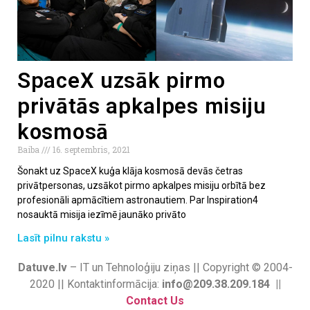
SpaceX uzsāk pirmo
privātās apkalpes misiju
kosmosā
Baiba
16. septembris, 2021
Šonakt uz SpaceX kuģa klāja kosmosā devās četras
privātpersonas, uzsākot pirmo apkalpes misiju orbītā bez
profesionāli apmācītiem astronautiem. Par Inspiration4
nosauktā misija iezīmē jaunāko privāto
Lasīt pilnu rakstu »
Datuve.lv
– IT un Tehnoloģiju ziņas || Copyright © 2004-
2020 || Kontaktinformācija:
info@209.38.209.184 ||
Contact Us