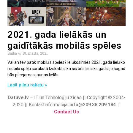
2021. gada lielākās un
gaidītākās mobilās spēles
Baiba
18. marts, 2021
Vai arī tev patīk mobilās spēles? Ielūkosimies 2021. gada lielāko
mobilo spēļu sarakstā Izskatās, ka šis būs lielisks gads, jo šogad
būs pieejamas jaunas lielās
Lasīt pilnu rakstu »
Datuve.lv
– IT un Tehnoloģiju ziņas || Copyright © 2004-
2020 || Kontaktinformācija:
info@209.38.209.184 ||
Contact Us