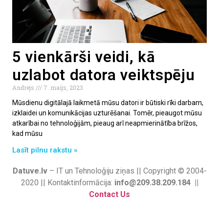
5 vienkārši veidi, kā
uzlabot datora veiktspēju
Andrejs
7. maijs, 2023
Mūsdienu digitālajā laikmetā mūsu datori ir būtiski rīki darbam,
izklaidei un komunikācijas uzturēšanai. Tomēr, pieaugot mūsu
atkarībai no tehnoloģijām, pieaug arī neapmierinātība brīžos,
kad mūsu
Lasīt pilnu rakstu »
Datuve.lv
– IT un Tehnoloģiju ziņas || Copyright © 2004-
2020 || Kontaktinformācija:
info@209.38.209.184 ||
Contact Us