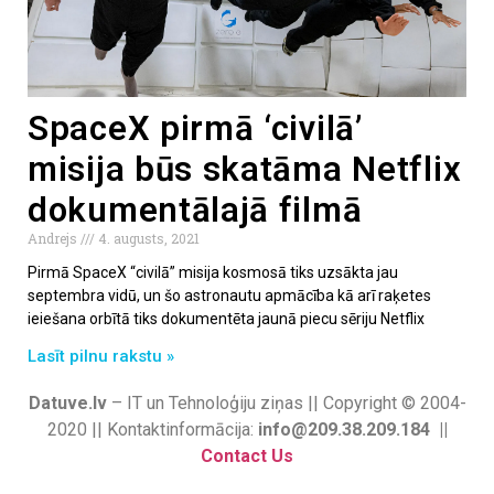
SpaceX pirmā ‘civilā’
misija būs skatāma Netflix
dokumentālajā filmā
Andrejs
4. augusts, 2021
Pirmā SpaceX “civilā” misija kosmosā tiks uzsākta jau
septembra vidū, un šo astronautu apmācība kā arī raķetes
ieiešana orbītā tiks dokumentēta jaunā piecu sēriju Netflix
Lasīt pilnu rakstu »
Datuve.lv
– IT un Tehnoloģiju ziņas || Copyright © 2004-
2020 || Kontaktinformācija:
info@209.38.209.184 ||
Contact Us