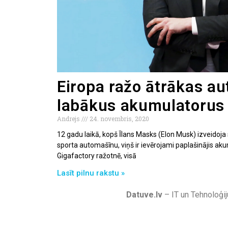
Eiropa ražo ātrākas a
labākus akumulatorus 
Andrejs
24. novembris, 2020
12 gadu laikā, kopš Īlans Masks (Elon Musk) izveidoja 
sporta automašīnu, viņš ir ievērojami paplašinājis a
Gigafactory ražotnē, visā
Lasīt pilnu rakstu »
Datuve.lv
– IT un Tehnoloģij