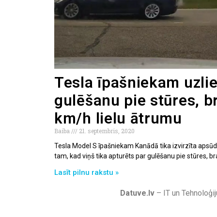
Tesla īpašniekam uzli
gulēšanu pie stūres, b
km/h lielu ātrumu
Baiba
21. septembris, 2020
Tesla Model S īpašniekam Kanādā tika izvirzīta apsū
tam, kad viņš tika apturēts par gulēšanu pie stūres, 
Lasīt pilnu rakstu »
Datuve.lv
– IT un Tehnoloģij