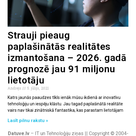
Strauji pieaug
paplašinātās realitātes
izmantošana – 2026. gadā
prognozē jau 91 miljonu
lietotāju
Andrejs
5. jūlijs, 2021
Katrs jaunās paaudzes tīkls ienāk mūsu ikdienā ar inovatīvu
tehnoloģiju un iespēju klāstu. Jau tagad paplašinātā realitāte
vairs nav tikai zinātniskā fantastika, kas parastam lietotājam
Lasīt pilnu rakstu »
Datuve.lv
– IT un Tehnoloģiju ziņas || Copyright © 2004-