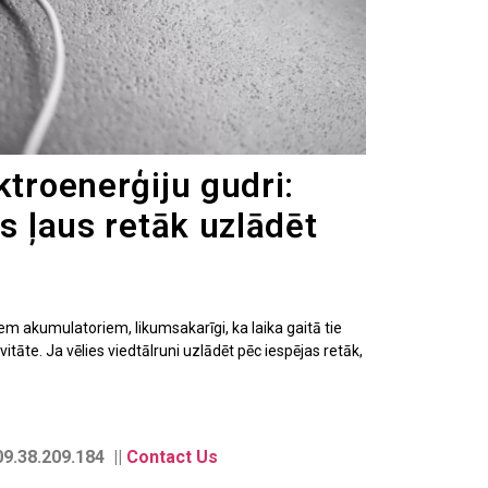
ktroenerģiju gudri:
as ļaus retāk uzlādēt
iem akumulatoriem, likumsakarīgi, ka laika gaitā tie
itāte. Ja vēlies viedtālruni uzlādēt pēc iespējas retāk,
9.38.209.184 ||
Contact Us