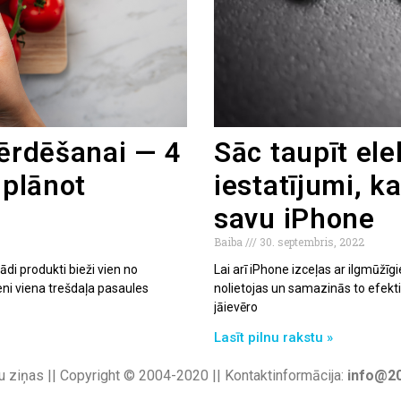
ķērdēšanai — 4
Sāc taupīt ele
 plānot
iestatījumi, k
savu iPhone
Baiba
30. septembris, 2022
ādi produkti bieži vien no
Lai arī iPhone izceļas ar ilgmūžīg
eni viena trešdaļa pasaules
nolietojas un samazinās to efektiv
jāievēro
Lasīt pilnu rakstu »
u ziņas || Copyright © 2004-2020 || Kontaktinformācija:
info@20