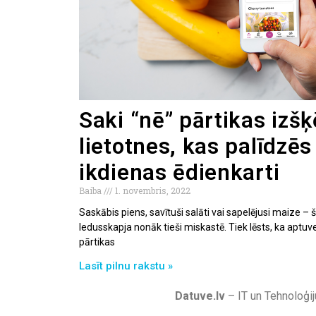
Saki “nē” pārtikas izš
lietotnes, kas palīdzēs
ikdienas ēdienkarti
Baiba
1. novembris, 2022
Saskābis piens, savītuši salāti vai sapelējusi maize – š
ledusskapja nonāk tieši miskastē. Tiek lēsts, ka aptuv
pārtikas
Lasīt pilnu rakstu »
Datuve.lv
– IT un Tehnoloģij