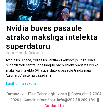
Nvidia būvēs pasaulē
ātrāko mākslīgā intelekta
superdatoru
Baiba
20. oktobris, 2020
Nvidia un Cineca, Itālijas universitāšu konsorcijs un lielākais
superdatoru centrs, ir paziņojuši par plāniem būvēt visātrāko
mākslīgā intelekta (AI) superdatoru pasaulē. Gaidāmajā
‘Leonardo’ sistēmā dažādiem
Lasīt pilnu rakstu »
Datuve.lv
– IT un Tehnoloģiju ziņas || Copyright © 2004-
2020 || Kontaktinformācija:
info@209.38.209.184 ||
Contact Us