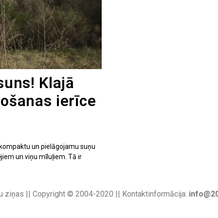
suns! Klajā
košanas ierīce
 – kompaktu un pielāgojamu suņu
jiem un viņu mīluļiem. Tā ir
u ziņas || Copyright © 2004-2020 || Kontaktinformācija:
info@20