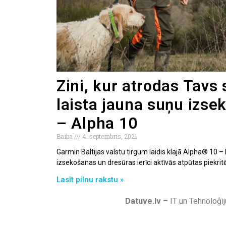
Zini, kur atrodas Tavs 
laista jauna suņu izse
– Alpha 10
Baiba
4. septembris, 2021
Garmin Baltijas valstu tirgum laidis klajā Alpha® 10
izsekošanas un dresūras ierīci aktīvās atpūtas piekritē
Lasīt pilnu rakstu »
Datuve.lv
– IT un Tehnoloģij