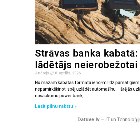
Strāvas banka kabatā: 
lādētājs neierobežotai 
Andrejs
8. aprīlis, 2026
No mazām kabatas formāta ierīcēm līdz pamatīgiem a
nepamirkšķinot, spēj uzlādēt automašīnu – ārējās uzlā
nosaukumu power bank,
Lasīt pilnu rakstu »
Datuve.lv
– IT un Tehnoloģij