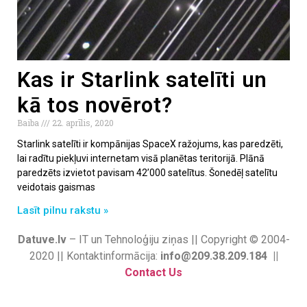
Kas ir Starlink satelīti un
kā tos novērot?
Baiba
22. aprīlis, 2020
Starlink satelīti ir kompānijas SpaceX ražojums, kas paredzēti,
lai radītu piekļuvi internetam visā planētas teritorijā. Plānā
paredzēts izvietot pavisam 42’000 satelītus. Šonedēļ satelītu
veidotais gaismas
Lasīt pilnu rakstu »
Datuve.lv
– IT un Tehnoloģiju ziņas || Copyright © 2004-
2020 || Kontaktinformācija:
info@209.38.209.184 ||
Contact Us