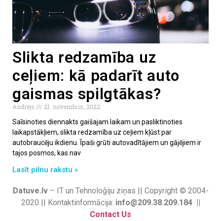
Slikta redzamība uz
ceļiem: kā padarīt auto
gaismas spilgtākas?
Andrejs
21. novembris, 2022
Saīsinoties diennakts gaišajam laikam un pasliktinoties
laikapstākļiem, slikta redzamība uz ceļiem kļūst par
autobraucēju ikdienu. Īpaši grūti autovadītājiem un gājējiem ir
tajos posmos, kas nav
Lasīt pilnu rakstu »
Datuve.lv
– IT un Tehnoloģiju ziņas || Copyright © 2004-
2020 || Kontaktinformācija:
info@209.38.209.184 ||
Contact Us