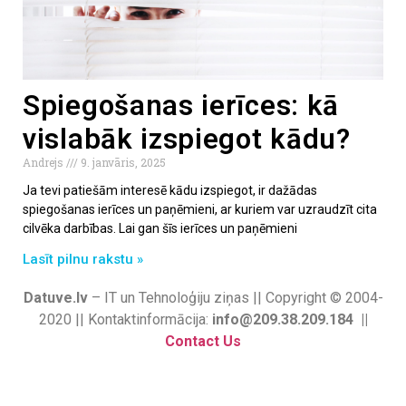
Spiegošanas ierīces: kā
vislabāk izspiegot kādu?
Andrejs
9. janvāris, 2025
Ja tevi patiešām interesē kādu izspiegot, ir dažādas
spiegošanas ierīces un paņēmieni, ar kuriem var uzraudzīt cita
cilvēka darbības. Lai gan šīs ierīces un paņēmieni
Lasīt pilnu rakstu »
Datuve.lv
– IT un Tehnoloģiju ziņas || Copyright © 2004-
2020 || Kontaktinformācija:
info@209.38.209.184 ||
Contact Us