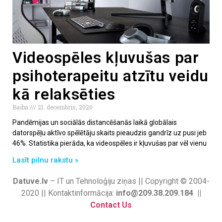
Videospēles kļuvušas par
psihoterapeitu atzītu veidu
kā relaksēties
Baiba
21. decembris, 2020
Pandēmijas un sociālās distancēšanās laikā globālais
datorspēļu aktīvo spēlētāju skaits pieaudzis gandrīz uz pusi jeb
46%. Statistika pierāda, ka videospēles ir kļuvušas par vēl vienu
Lasīt pilnu rakstu »
Datuve.lv
– IT un Tehnoloģiju ziņas || Copyright © 2004-
2020 || Kontaktinformācija:
info@209.38.209.184 ||
Contact Us