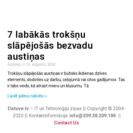
7 labākās trokšņu
slāpējošās bezvadu
austiņas
Andrejs
13. augusts, 2020
Trokšņu slāpējošās austiņas ir būtisks ikdienas dzīves
elements, dodoties uz darbu, ceļojumā vai citos gadījumos. Tas
ir labs veids, kā atrast mieru un klusumu. Tā
Lasīt pilnu rakstu »
Datuve.lv
– IT un Tehnoloģiju ziņas || Copyright © 2004-
2020 || Kontaktinformācija:
info@209.38.209.184 ||
Contact Us