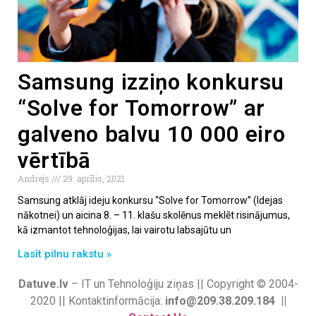
Samsung izziņo konkursu
“Solve for Tomorrow” ar
galveno balvu 10 000 eiro
vērtībā
Andrejs
29. aprīlis, 2021
Samsung atklāj ideju konkursu “Solve for Tomorrow” (Idejas
nākotnei) un aicina 8. – 11. klašu skolēnus meklēt risinājumus,
kā izmantot tehnoloģijas, lai vairotu labsajūtu un
Lasīt pilnu rakstu »
Datuve.lv
– IT un Tehnoloģiju ziņas || Copyright © 2004-
2020 || Kontaktinformācija:
info@209.38.209.184 ||