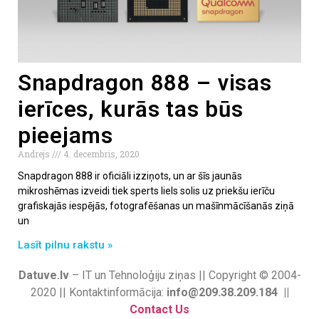
Snapdragon 888 – visas
ierīces, kurās tas būs
pieejams
Andrejs
4. decembris, 2020
Snapdragon 888 ir oficiāli izziņots, un ar šīs jaunās
mikroshēmas izveidi tiek sperts liels solis uz priekšu ierīču
grafiskajās iespējās, fotografēšanas un mašīnmācīšanās ziņā
un
Lasīt pilnu rakstu »
Datuve.lv
– IT un Tehnoloģiju ziņas || Copyright © 2004-
2020 || Kontaktinformācija:
info@209.38.209.184 ||
Contact Us