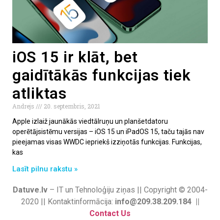
iOS 15 ir klāt, bet
gaidītākās funkcijas tiek
atliktas
Andrejs
20. septembris, 2021
Apple izlaiž jaunākās viedtālruņu un planšetdatoru
operētājsistēmu versijas – iOS 15 un iPadOS 15, taču tajās nav
pieejamas visas WWDC iepriekš izziņotās funkcijas. Funkcijas,
kas
Lasīt pilnu rakstu »
Datuve.lv
– IT un Tehnoloģiju ziņas || Copyright © 2004-
2020 || Kontaktinformācija:
info@209.38.209.184 ||
Contact Us