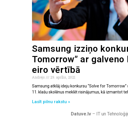
Samsung izziņo konkur
Tomorrow” ar galveno 
eiro vērtībā
Andrejs
29. aprīlis, 2021
Samsung atklāj ideju konkursu “Solve for Tomorrow” (I
11. klašu skolēnus meklēt risinājumus, kā izmantot teh
Lasīt pilnu rakstu »
Datuve.lv
– IT un Tehnoloģij