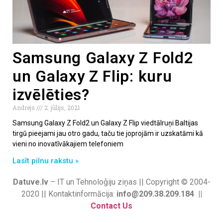
Samsung Galaxy Z Fold2
un Galaxy Z Flip: kuru
izvēlēties?
Andrejs
2. jūlijs, 2021
Samsung Galaxy Z Fold2 un Galaxy Z Flip viedtālruņi Baltijas
tirgū pieejami jau otro gadu, taču tie joprojām ir uzskatāmi kā
vieni no inovatīvākajiem telefoniem
Lasīt pilnu rakstu »
Datuve.lv
– IT un Tehnoloģiju ziņas || Copyright © 2004-
2020 || Kontaktinformācija:
info@209.38.209.184 ||
Contact Us