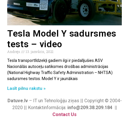
Tesla Model Y sadursmes
tests – video
Andrejs
13. janvāris, 2021
Tesla transportlīdzekļi gadiem ilgi ir piedalījušies ASV
Nacionālās autoceļu satiksmes drošības administrācijas
(National Highway Traffic Safety Administration – NHTSA)
sadursmes testos. Model Y ir jaunākais
Lasīt pilnu rakstu »
Datuve.lv
– IT un Tehnoloģiju ziņas || Copyright © 2004-
2020 || Kontaktinformācija:
info@209.38.209.184 ||
Contact Us