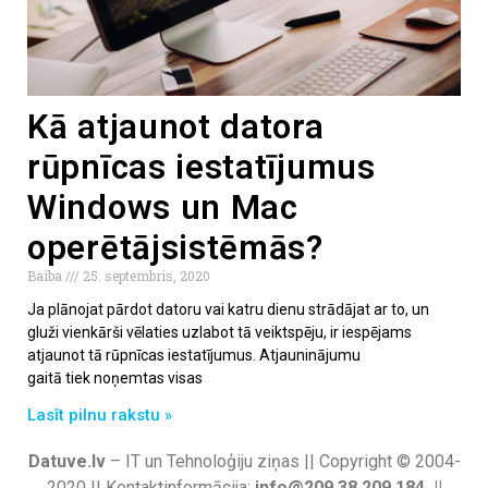
Kā atjaunot datora
rūpnīcas iestatījumus
Windows un Mac
operētājsistēmās?
Baiba
25. septembris, 2020
Ja plānojat pārdot datoru vai katru dienu strādājat ar to, un
gluži vienkārši vēlaties uzlabot tā veiktspēju, ir iespējams
atjaunot tā rūpnīcas iestatījumus. Atjauninājumu
gaitā tiek noņemtas visas
Lasīt pilnu rakstu »
Datuve.lv
– IT un Tehnoloģiju ziņas || Copyright © 2004-
2020 || Kontaktinformācija:
info@209.38.209.184 ||