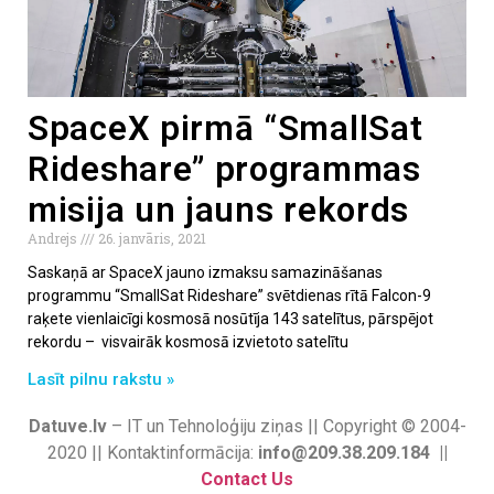
SpaceX pirmā “SmallSat
Rideshare” programmas
misija un jauns rekords
Andrejs
26. janvāris, 2021
Saskaņā ar SpaceX jauno izmaksu samazināšanas
programmu “SmallSat Rideshare” svētdienas rītā Falcon-9
raķete vienlaicīgi kosmosā nosūtīja 143 satelītus, pārspējot
rekordu – visvairāk kosmosā izvietoto satelītu
Lasīt pilnu rakstu »
Datuve.lv
– IT un Tehnoloģiju ziņas || Copyright © 2004-
2020 || Kontaktinformācija:
info@209.38.209.184 ||
Contact Us