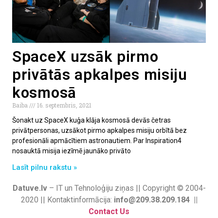
SpaceX uzsāk pirmo
privātās apkalpes misiju
kosmosā
Baiba
16. septembris, 2021
Šonakt uz SpaceX kuģa klāja kosmosā devās četras
privātpersonas, uzsākot pirmo apkalpes misiju orbītā bez
profesionāli apmācītiem astronautiem. Par Inspiration4
nosauktā misija iezīmē jaunāko privāto
Lasīt pilnu rakstu »
Datuve.lv
– IT un Tehnoloģiju ziņas || Copyright © 2004-
2020 || Kontaktinformācija:
info@209.38.209.184 ||
Contact Us