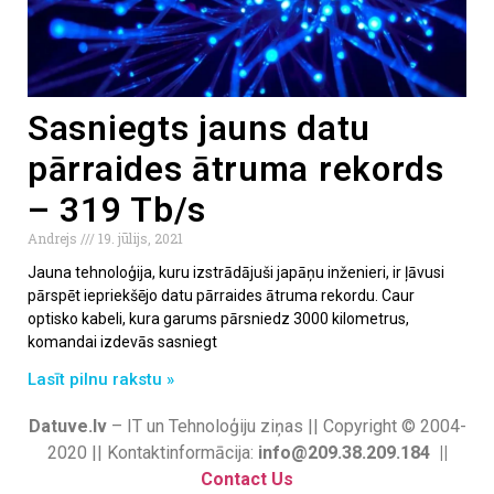
Sasniegts jauns datu
pārraides ātruma rekords
– 319 Tb/s
Andrejs
19. jūlijs, 2021
Jauna tehnoloģija, kuru izstrādājuši japāņu inženieri, ir ļāvusi
pārspēt iepriekšējo datu pārraides ātruma rekordu. Caur
optisko kabeli, kura garums pārsniedz 3000 kilometrus,
komandai izdevās sasniegt
Lasīt pilnu rakstu »
Datuve.lv
– IT un Tehnoloģiju ziņas || Copyright © 2004-
2020 || Kontaktinformācija:
info@209.38.209.184 ||
Contact Us