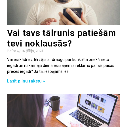
Vai tavs tālrunis patiešām
tevi noklausās?
Baiba
16. jūlijs, 2021
Vai esi kādreiz tērzējis ar draugu par konkrēta priekšmeta
iegādi un nākamajā dienā esi saņēmis reklāmu par šīs pašas
preces iegādi? Ja tā, iespējams, esi
Lasīt pilnu rakstu »