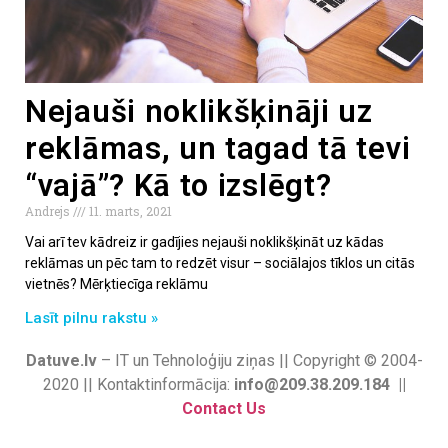
Nejauši noklikšķināji uz
reklāmas, un tagad tā tevi
“vajā”? Kā to izslēgt?
Andrejs
11. marts, 2021
Vai arī tev kādreiz ir gadījies nejauši noklikšķināt uz kādas
reklāmas un pēc tam to redzēt visur – sociālajos tīklos un citās
vietnēs? Mērķtiecīga reklāmu
Lasīt pilnu rakstu »
Datuve.lv
– IT un Tehnoloģiju ziņas || Copyright © 2004-
2020 || Kontaktinformācija:
info@209.38.209.184 ||
Contact Us