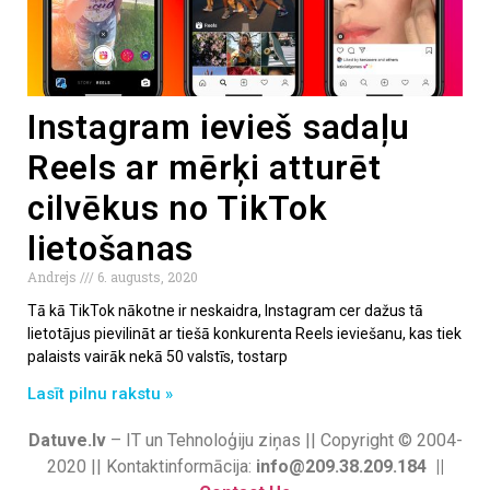
Instagram ievieš sadaļu
Reels ar mērķi atturēt
cilvēkus no TikTok
lietošanas
Andrejs
6. augusts, 2020
Tā kā TikTok nākotne ir neskaidra, Instagram cer dažus tā
lietotājus pievilināt ar tiešā konkurenta Reels ieviešanu, kas tiek
palaists vairāk nekā 50 valstīs, tostarp
Lasīt pilnu rakstu »
Datuve.lv
– IT un Tehnoloģiju ziņas || Copyright © 2004-
2020 || Kontaktinformācija:
info@209.38.209.184 ||