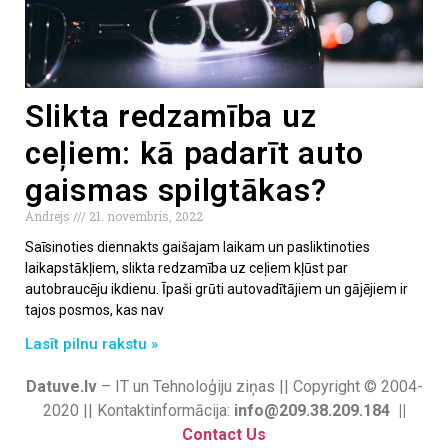
Slikta redzamība uz
ceļiem: kā padarīt auto
gaismas spilgtākas?
Andrejs
21. novembris, 2022
Saīsinoties diennakts gaišajam laikam un pasliktinoties
laikapstākļiem, slikta redzamība uz ceļiem kļūst par
autobraucēju ikdienu. Īpaši grūti autovadītājiem un gājējiem ir
tajos posmos, kas nav
Lasīt pilnu rakstu »
Datuve.lv
– IT un Tehnoloģiju ziņas || Copyright © 2004-
2020 || Kontaktinformācija:
info@209.38.209.184 ||
Contact Us