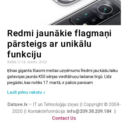
Redmi jaunākie flagmaņi
pārsteigs ar unikālu
funkciju
Baiba
14. marts, 2022
Ķīnas giganta Xiaomi meitas uzņēmums Redmi jau kādu laiku
gatavojas jaunās K50 sērijas viedtālruņu laišanai tirgū. Līdz
piegādei, kas notiks 17. martā, ir palicis pavisam
Lasīt pilnu rakstu »
Datuve.lv
– IT un Tehnoloģiju ziņas || Copyright © 2004-
2020 || Kontaktinformācija:
info@209.38.209.184 ||
Contact Us