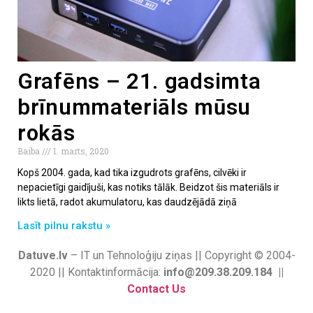
Grafēns – 21. gadsimta
brīnummateriāls mūsu
rokās
Baiba
1. marts, 2020
Kopš 2004. gada, kad tika izgudrots grafēns, cilvēki ir
nepacietīgi gaidījuši, kas notiks tālāk. Beidzot šis materiāls ir
likts lietā, radot akumulatoru, kas daudzējādā ziņā
Lasīt pilnu rakstu »
Datuve.lv
– IT un Tehnoloģiju ziņas || Copyright © 2004-
2020 || Kontaktinformācija:
info@209.38.209.184 ||
Contact Us