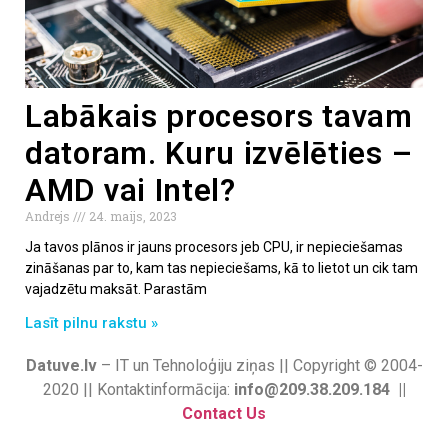
Labākais procesors tavam
datoram. Kuru izvēlēties –
AMD vai Intel?
Andrejs
24. maijs, 2023
Ja tavos plānos ir jauns procesors jeb CPU, ir nepieciešamas
zināšanas par to, kam tas nepieciešams, kā to lietot un cik tam
vajadzētu maksāt. Parastām
Lasīt pilnu rakstu »
Datuve.lv
– IT un Tehnoloģiju ziņas || Copyright © 2004-
2020 || Kontaktinformācija:
info@209.38.209.184 ||
Contact Us