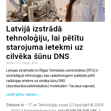
Latvijā izstrādā
tehnoloģiju, lai pētītu
starojuma ietekmi uz
cilvēka šūnu DNS
Baiba
6. maijs, 2021
Latvijas zinātnieki no Rīgas Tehniskās universitātes (RTU) ir
izstrādājuši tehnoloģiju, kas radiobiologiem palīdzēs pētīt
radiācijas ietekmi uz cilvēka šūnu DNS
(dezoksiribonukleīnskābes) molekulām. Tas ļaus saprast,
Lasīt pilnu rakstu »
Datuve.lv
– IT un Tehnoloģiju ziņas || Copyright © 2004-
2020 || Kontaktinformācija:
info@209.38.209.184 ||