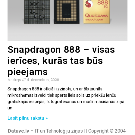
Snapdragon 888 – visas
ierīces, kurās tas būs
pieejams
Andrejs
4. decembris, 2020
Snapdragon 888 ir oficiāli izziņots, un ar šīs jaunās
mikroshēmas izveidi tiek sperts liels solis uz priekšu ierīču
grafiskajās iespējās, fotografēšanas un mašīnmācīšanās ziņā
un
Lasīt pilnu rakstu »
Datuve.lv
– IT un Tehnoloģiju ziņas || Copyright © 2004-