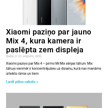
Xiaomi paziņo par jauno
Mix 4, kura kamera ir
paslēpta zem displeja
Baiba
12. augusts, 2021
Xiaomi paziņo par Mix 4 – pirmo Mi Mix sērijas tālruni. Mix
tālruņi vienmēr ir koncentrējušies uz dizainu, kurā nav manāms
izteikts rāmis un tiem
Lasīt pilnu rakstu »