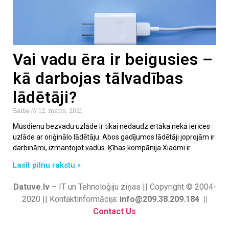
Vai vadu ēra ir beigusies –
kā darbojas tālvadības
lādētāji?
Baiba
12. marts, 2021
Mūsdienu bezvadu uzlāde ir tikai nedaudz ērtāka nekā ierīces
uzlāde ar oriģinālo lādētāju. Abos gadījumos lādētāji joprojām ir
darbināmi, izmantojot vadus. Ķīnas kompānija Xiaomi ir
Lasīt pilnu rakstu »
Datuve.lv
– IT un Tehnoloģiju ziņas || Copyright © 2004-
2020 || Kontaktinformācija:
info@209.38.209.184 ||
Contact Us