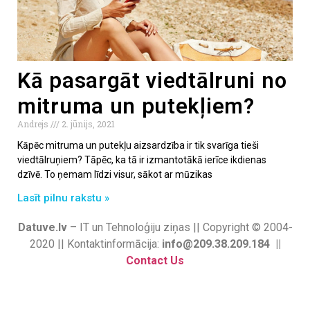
Kā pasargāt viedtālruni no
mitruma un putekļiem?
Andrejs
2. jūnijs, 2021
Kāpēc mitruma un putekļu aizsardzība ir tik svarīga tieši
viedtālruņiem? Tāpēc, ka tā ir izmantotākā ierīce ikdienas
dzīvē. To ņemam līdzi visur, sākot ar mūzikas
Lasīt pilnu rakstu »
Datuve.lv
– IT un Tehnoloģiju ziņas || Copyright © 2004-
2020 || Kontaktinformācija:
info@209.38.209.184 ||
Contact Us